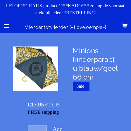
LETOP! *GRATIS product / ***KADO*** zolang de voorraad
Skip
strekt bij iedere *BESTELLING!
to
main
content
Vriendentotvrienden (
~
Loveloempia
~)
Minions
kinderparapl
u blauw/geel
66 cm
Sale!
€17.95
€19.95
FREE shipping
Add