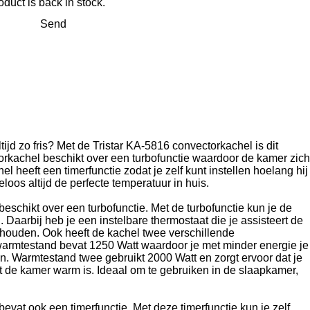
duct is back in stock.
Send
tijd zo fris? Met de Tristar KA-5816 convectorkachel is dit
orkachel beschikt over een turbofunctie waardoor de kamer zich
l heeft een timerfunctie zodat je zelf kunt instellen hoelang hij
eloos altijd de perfecte temperatuur in huis.
eschikt over een turbofunctie. Met de turbofunctie kun je de
Daarbij heb je een instelbare thermostaat die je assisteert de
 houden. Ook heeft de kachel twee verschillende
armtestand bevat 1250 Watt waardoor je met minder energie je
. Warmtestand twee gebruikt 2000 Watt en zorgt ervoor dat je
ot de kamer warm is. Ideaal om te gebruiken in de slaapkamer,
evat ook een timerfunctie. Met deze timerfunctie kun je zelf