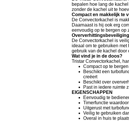
bepalen hoe lang de kachel 
zonder de kachel uit te hoev
Compact en makkelijk te v
De Convectorkachel is makke
Daarnaast is hij ook erg com
eenvoudig op te bergen op zo
Oververhittingsbeveiligin
De Convectorkachel is veilig 
ideaal om te gebruiken met 
gebruik van de kachel door d
Wat vind je in de doos?
Tristar Convectorkachel, ha
Compact op te bergen 
Beschikt een turbofunc
creëert
Beschikt over oververh
Past in iedere ruimte
EIGENSCHAPPEN
Eenvoudig te bedienen
Timerfunctie waardoor 
Uitgerust met turbofun
Veilig te gebruiken da
Overal in huis te plaa