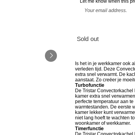
Let me know when this pro
Sold out
Is het in je werkkamer ook al
verleden tijd. Deze Convect
extra snel verwarmt. De kache
aanstaat. Zo creëer je moeit
Turbofunctie
De Tristar Convectorkachel b
kamer extra snel verwarmen. 
perfecte temperatuur aan te
warmtestanden. De eerste w
kamer lekker kunt verwarmen
niet lang hoeft te wachten t
woonkamer of werkkamer.
Timerfunctie
De Tristar Convectorkachel b