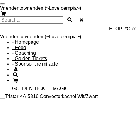
Skip
Vriendentotvrienden (
~
Loveloempia
~)
to
main
content
LETOP! *GRAT
Vriendentotvrienden (
~
Loveloempia
~)
- Homepage
- Food
- Coaching
- Golden Tickets
- Sponsor the miracle
GOLDEN TICKET MAGIC