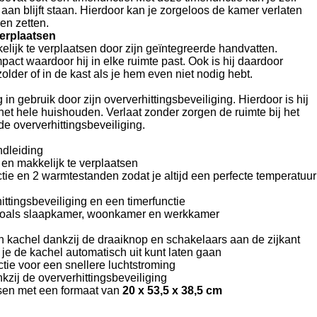
aan blijft staan. Hierdoor kan je zorgeloos de kamer verlaten
en zetten.
erplaatsen
lijk te verplaatsen door zijn geïntegreerde handvatten.
pact waardoor hij in elke ruimte past. Ook is hij daardoor
lder of in de kast als je hem even niet nodig hebt.
g
in gebruik door zijn oververhittingsbeveiliging. Hierdoor is hij
het hele huishouden. Verlaat zonder zorgen de ruimte bij het
e oververhittingsbeveiliging.
ndleiding
en makkelijk te verplaatsen
tie en 2 warmtestanden zodat je altijd een perfecte temperatuur
ittingsbeveiliging en een timerfunctie
 zoals slaapkamer, woonkamer en werkkamer
 kachel dankzij de draaiknop en schakelaars aan de zijkant
je de kachel automatisch uit kunt laten gaan
ctie voor een snellere luchtstroming
nkzij de oververhittingsbeveiliging
tsen met een formaat van
20 x 53,5 x 38,5 cm