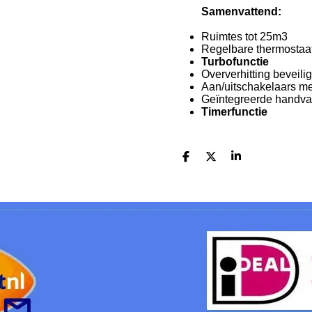
Samenvattend:
Ruimtes tot 25m3
Regelbare thermostaa
Turbofunctie
Oververhitting beveili
Aan/uitschakelaars me
Geïntegreerde handva
Timerfunctie
S
S
S
h
h
h
a
a
a
r
r
r
e
e
e