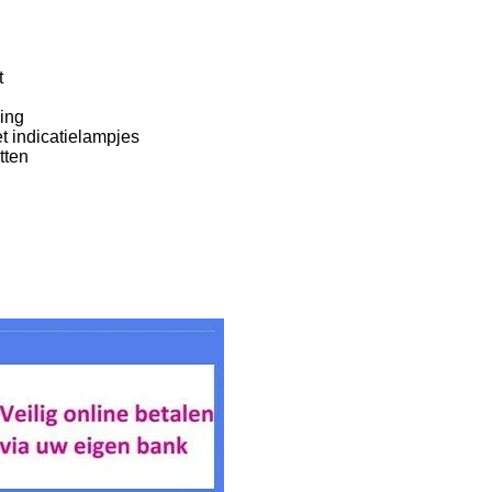
t
ging
t indicatielampjes
tten