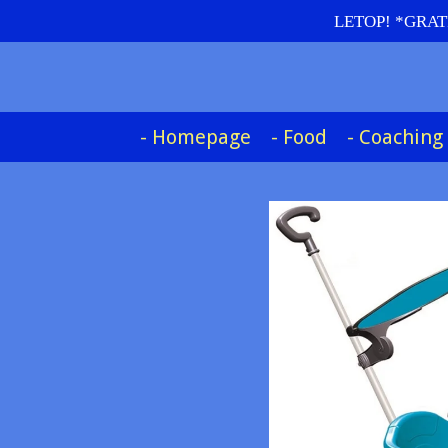
LETOP! *GRATIS
Skip
to
main
content
- Homepage
- Food
- Coaching