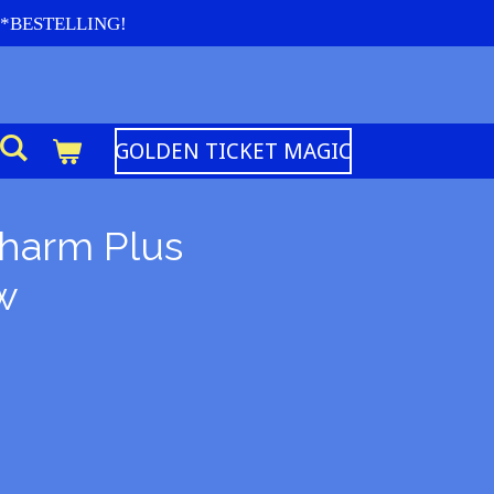
re *BESTELLING!
GOLDEN TICKET MAGIC
Charm Plus
w