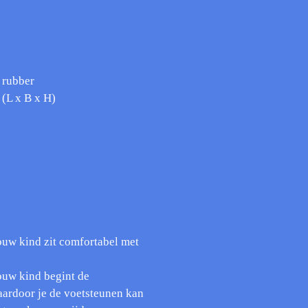
, rubber
(L x B x H)
ouw kind zit comfortabel met
ouw kind begint de
aardoor je de voetsteunen kan