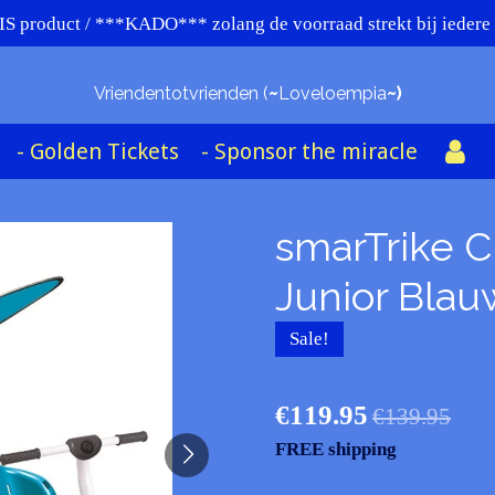
 product / ***KADO*** zolang de voorraad strekt bij iede
Vriendentotvrienden (
~
Loveloempia
~)
- Golden Tickets
- Sponsor the miracle
smarTrike 
Junior Blau
Sale!
€119.95
€139.95
FREE shipping