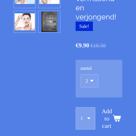
en
verjongend!
Sale!
€9.90
€10.50
aantal
Add
to
cart