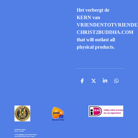
Het verbergt de
KERN van
VRIENDENTOTVRIENDE
CHRIST2BUDDHA.COM
that will outlast all
physical products.
S
S
S
S
h
h
h
h
a
a
a
a
r
r
r
r
e
e
e
e