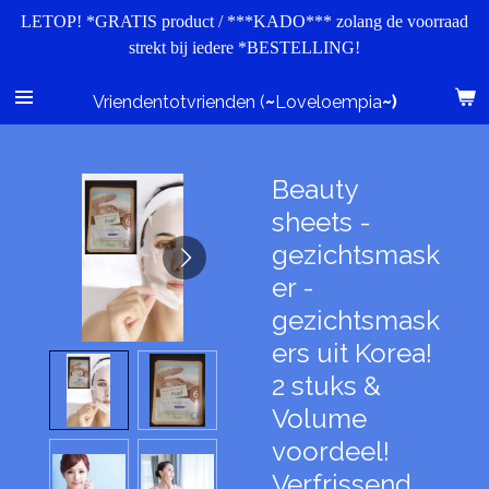
LETOP! *GRATIS product / ***KADO*** zolang de voorraad
Skip
strekt bij iedere *BESTELLING!
to
main
content
Vriendentotvrienden (
~
Loveloempia
~)
Beauty
sheets -
gezichtsmask
er -
gezichtsmask
ers uit Korea!
2 stuks &
Volume
voordeel!
Verfrissend