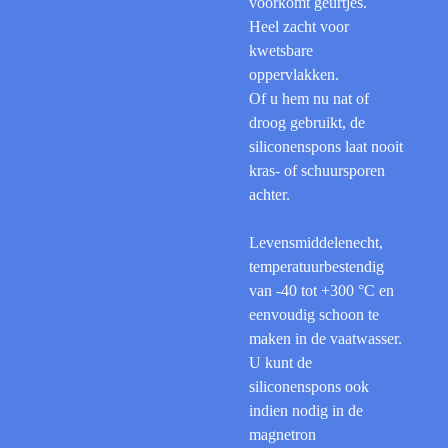
voorkomt geurtjes.
Heel zacht voor
kwetsbare
oppervlakken.
Of u hem nu nat of
droog gebruikt, de
siliconenspons laat nooit
kras- of schuursporen
achter.
Levensmiddelenecht,
temperatuur­bestendig
van -40 tot +300 °C en
eenvoudig schoon te
maken in de vaatwasser.
U kunt de
siliconenspons ook
indien nodig in de
magne­tron