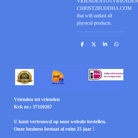
VRIENDENTOTVRIENDEN
CHRIST2BUDDHA.COM
that will outlast all
physical products.
S
S
S
S
h
h
h
h
a
a
a
a
r
r
r
r
e
e
e
e
Vrienden tot vrienden
Kvk nr.: 37110267
U kunt vertrouwd op onze website bestellen.
Onze business bestaat al ruim 25 jaar !