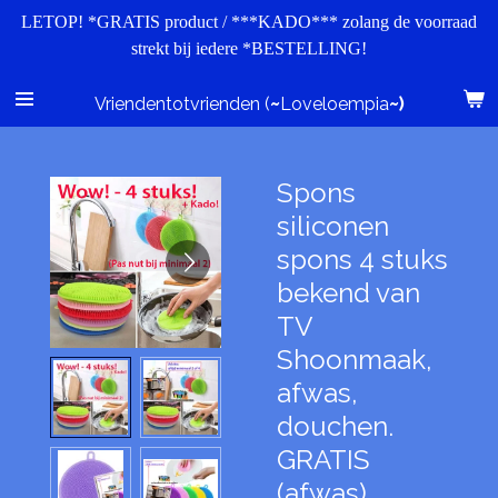
LETOP! *GRATIS product / ***KADO*** zolang de voorraad
Skip
strekt bij iedere *BESTELLING!
to
main
content
Vriendentotvrienden (
~
Loveloempia
~)
Spons
siliconen
spons 4 stuks
bekend van
TV
Shoonmaak,
afwas,
douchen.
GRATIS
(afwas)